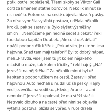
pták, ostře, poplašeně. Třemi skoky se Viktor Gall
ocitl za kmenem statné borovice. Několik minut se
nic nedělo. Potom se na cestě objevila hlaveň pušky.
Za ní se vynořila vytáhlá postava, udělala několik
kroků, pak se zastavila. Bylo slyšet výsměšný
smích… „Nemůžeme jen nečině sedět a čekat,“ řekl
tou dobou kapitán Doubek. „Ale co chceš dělat?“
opáčil podporučík Křížek. „Pokud vím, je u toho lesa
hájovna. Snad tam mají telefon!“ Byl to dobrý nápad,
měli..„Pravda, viděl jsem tu jít kolem nějakého
mladšího muže, tak kolem třicítky,“ řekl hajný. „Náš
jezevčík na něj štěkal.“ Za několik minut byl už
kapitán s podporučíkem na cestě. Zastavili před
hájovnou. Auto nechali u ní, dál už šli pěšky. Hajný
vedl jezevčíka na vodítku. „Hledej, Arane – a ani
nemukni!“ Jezevčík upaloval, že mu stěží stačili.
Netrvalo dlouho a na cestě před nimi se objevila
vytáhlá postava, plížila se vpřed, v ruce držela