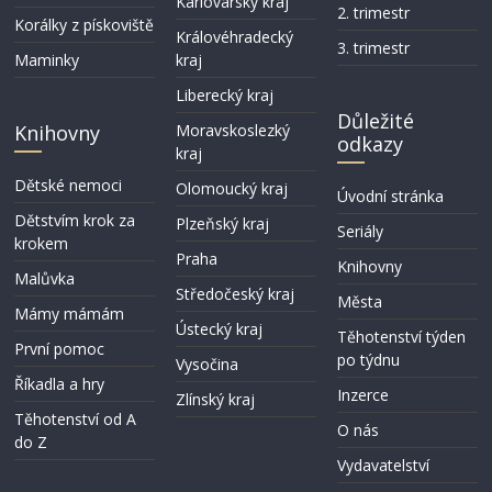
Karlovarský kraj
2. trimestr
Korálky z pískoviště
Královéhradecký
3. trimestr
Maminky
kraj
Liberecký kraj
Důležité
Knihovny
Moravskoslezký
odkazy
kraj
Dětské nemoci
Olomoucký kraj
Úvodní stránka
Dětstvím krok za
Plzeňský kraj
Seriály
krokem
Praha
Knihovny
Malůvka
Středočeský kraj
Města
Mámy mámám
Ústecký kraj
Těhotenství týden
První pomoc
po týdnu
Vysočina
Říkadla a hry
Inzerce
Zlínský kraj
Těhotenství­ od A
O nás
do Z
Vydavatelství