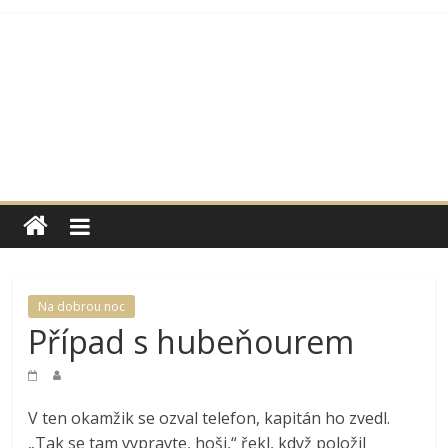
Přeskočit
na
obsah
Moje
rodina
a
Na dobrou noc
Případ s hubeňourem
já
Internetová
V ten okamžik se ozval telefon, kapitán ho zvedl.
podoba
„Tak se tam vypravte, hoši,“ řekl, když položil