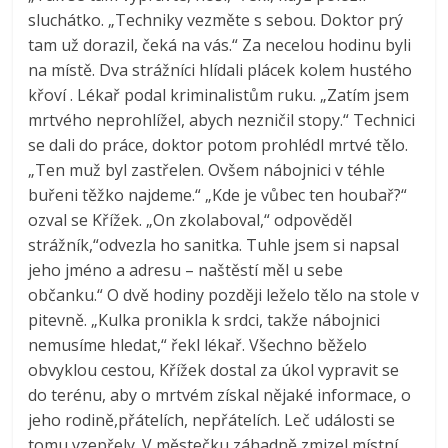
magazínu
sluchátko. „Techniky vezměte s sebou. Doktor prý
Moje
tam už dorazil, čeká na vás.“ Za necelou hodinu byli
rodina
na místě. Dva strážníci hlídali plácek kolem hustého
a
křoví . Lékař podal kriminalistům ruku. „Zatím jsem
já
mrtvého neprohlížel, abych nezničil stopy.“ Technici
se dali do práce, doktor potom prohlédl mrtvé tělo.
„Ten muž byl zastřelen. Ovšem nábojnici v téhle
buřeni těžko najdeme.“ „Kde je vůbec ten houbař?“
ozval se Křížek. „On zkolaboval,“ odpověděl
strážník,“odvezla ho sanitka. Tuhle jsem si napsal
jeho jméno a adresu – naštěstí měl u sebe
občanku.“ O dvě hodiny později leželo tělo na stole v
pitevně. „Kulka pronikla k srdci, takže nábojnici
nemusíme hledat,“ řekl lékař. Všechno běželo
obvyklou cestou, Křížek dostal za úkol vypravit se
do terénu, aby o mrtvém získal nějaké informace, o
jeho rodině,přátelích, nepřátelích. Leč události se
tomu vzepřely. V městečku záhadně zmizel místní