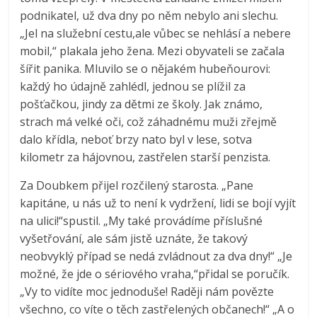
podnikatel, už dva dny po něm nebylo ani slechu.
„Jel na služební cestu,ale vůbec se nehlásí a nebere
mobil,“ plakala jeho žena. Mezi obyvateli se začala
šířit panika. Mluvilo se o nějakém hubeňourovi:
každý ho údajně zahlédl, jednou se plížil za
pošťačkou, jindy za dětmi ze školy. Jak známo,
strach má velké oči, což záhadnému muži zřejmě
dalo křídla, neboť brzy nato byl v lese, sotva
kilometr za hájovnou, zastřelen starší penzista.
Za Doubkem přijel rozčilený starosta. „Pane
kapitáne, u nás už to není k vydržení, lidi se bojí vyjít
na ulici!“spustil. „My také provádíme příslušné
vyšetřování, ale sám jistě uznáte, že takový
neobvyklý případ se nedá zvládnout za dva dny!“ „Je
možné, že jde o sériového vraha,“přidal se poručík.
„Vy to vidíte moc jednoduše! Raději nám povězte
všechno, co víte o těch zastřelených občanech!“ „A o