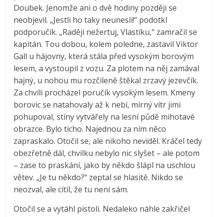
Doubek. Jenomže ani o dvě hodiny později se
neobjevil. „Jestli ho taky neunesli!“ podotkl
podporučík. „Raději nežertuj, Vlastíku,“ zamračil se
kapitán. Tou dobou, kolem poledne, zastavil Viktor
Gall u hájovny, která stála před vysokým borovým
lesem, a vystoupil z vozu. Za plotem na něj zamával
hajný, u nohou mu rozčileně štěkal zrzavý jezevčík.
Za chvíli procházel poručík vysokým lesem. Kmeny
borovic se natahovaly až k nebí, mírný vítr jimi
pohupoval, stíny vytvářely na lesní půdě mihotavé
obrazce. Bylo ticho. Najednou za ním něco
zapraskalo. Otočil se, ale nikoho neviděl. Kráčel tedy
obezřetně dál, chvilku nebylo nic slyšet – ale potom
– zase to praskání, jako by někdo šlápl na uschlou
větev. „Je tu někdo?“ zeptal se hlasitě. Nikdo se
neozval, ale cítil, že tu není sám.
Otočil se a vytáhl pistoli. Nedaleko náhle zakřičel