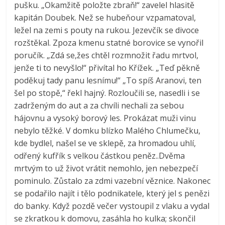
pušku. „Okamžitě položte zbraň!“ zavelel hlasitě
kapitán Doubek. Než se hubeňour vzpamatoval,
ležel na zemi s pouty na rukou. Jezevčík se divoce
rozštěkal. Zpoza kmenu statné borovice se vynořil
poručík. „Zdá se,žes chtěl rozmnožit řadu mrtvol,
jenže ti to nevyšlo!“ přivítal ho Křížek. „Teď pěkně
poděkuj tady panu lesnímu!“ „To spíš Aranovi, ten
šel po stopě,“ řekl hajný. Rozloučili se, nasedli i se
zadrženým do aut a za chvíli nechali za sebou
hájovnu a vysoký borový les. Prokázat muži vinu
nebylo těžké. V domku blízko Malého Chlumečku,
kde bydlel, našel se ve sklepě, za hromadou uhlí,
odřený kufřík s velkou částkou peněz..Dvěma
mrtvým to už život vrátit nemohlo, jen nebezpečí
pominulo. Zůstalo za zdmi vazební věznice. Nakonec
se podařilo najít i tělo podnikatele, který jel s penězi
do banky. Když pozdě večer vystoupil z vlaku a vydal
se zkratkou k domovu, zasáhla ho kulka; skončil