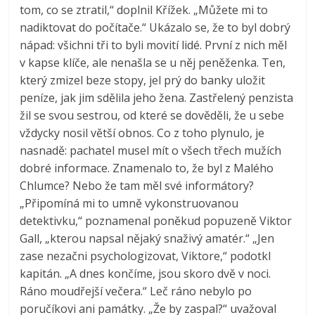
tom, co se ztratil,“ doplnil Křížek. „Můžete mi to
nadiktovat do počítače.“ Ukázalo se, že to byl dobrý
nápad: všichni tři to byli movití lidé. První z nich měl
v kapse klíče, ale nenašla se u něj peněženka. Ten,
který zmizel beze stopy, jel prý do banky uložit
peníze, jak jim sdělila jeho žena. Zastřelený penzista
žil se svou sestrou, od které se dověděli, že u sebe
vždycky nosil větší obnos. Co z toho plynulo, je
nasnadě: pachatel musel mít o všech třech mužích
dobré informace. Znamenalo to, že byl z Malého
Chlumce? Nebo že tam měl své informátory?
„Připomíná mi to umně vykonstruovanou
detektivku,“ poznamenal poněkud popuzeně Viktor
Gall, „kterou napsal nějaký snaživý amatér.“ „Jen
zase nezačni psychologizovat, Viktore,“ podotkl
kapitán. „A dnes končíme, jsou skoro dvě v noci.
Ráno moudřejší večera.“ Leč ráno nebylo po
poručíkovi ani památky. „Že by zaspal?“ uvažoval