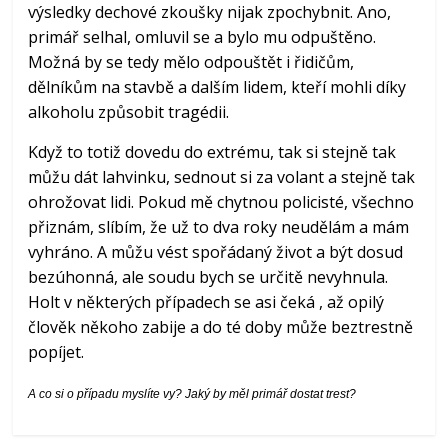
výsledky dechové zkoušky nijak zpochybnit. Ano,
primář selhal, omluvil se a bylo mu odpuštěno.
Možná by se tedy mělo odpouštět i řidičům,
dělníkům na stavbě a dalším lidem, kteří mohli díky
alkoholu způsobit tragédii.
Když to totiž dovedu do extrému, tak si stejně tak
můžu dát lahvinku, sednout si za volant a stejně tak
ohrožovat lidi. Pokud mě chytnou policisté, všechno
přiznám, slíbím, že už to dva roky neudělám a mám
vyhráno. A můžu vést spořádaný život a být dosud
bezúhonná, ale soudu bych se určitě nevyhnula.
Holt v některých případech se asi čeká , až opilý
člověk někoho zabije a do té doby může beztrestně
popíjet.
A co si o případu myslíte vy? Jaký by měl primář dostat trest?