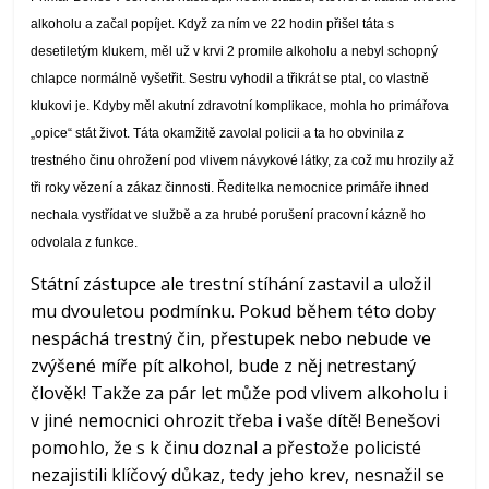
magazínu
alkoholu a začal popíjet. Když za ním ve 22 hodin přišel táta s
Moje
desetiletým klukem, měl už v krvi 2 promile alkoholu a nebyl schopný
rodina
chlapce normálně vyšetřit. Sestru vyhodil a třikrát se ptal, co vlastně
a
klukovi je. Kdyby měl akutní zdravotní komplikace, mohla ho primářova
já
„opice“ stát život. Táta okamžitě zavolal policii a ta ho obvinila z
trestného činu ohrožení pod vlivem návykové látky, za což mu hrozily až
tři roky vězení a zákaz činnosti. Ředitelka nemocnice primáře ihned
nechala vystřídat ve službě a za hrubé porušení pracovní kázně ho
odvolala z funkce.
Státní zástupce ale trestní stíhání zastavil a uložil
mu dvouletou podmínku. Pokud během této doby
nespáchá trestný čin, přestupek nebo nebude ve
zvýšené míře pít alkohol, bude z něj netrestaný
člověk! Takže za pár let může pod vlivem alkoholu i
v jiné nemocnici ohrozit třeba i vaše dítě!
Benešovi
pomohlo, že s k činu doznal a přestože policisté
nezajistili klíčový důkaz, tedy jeho krev, nesnažil se