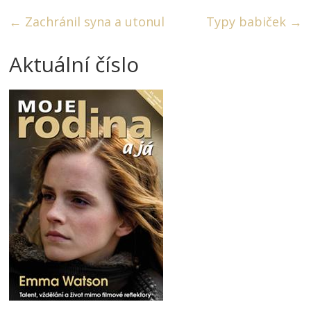
←
Zachránil syna a utonul
Typy babiček
→
Aktuální číslo