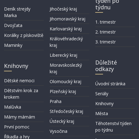
týden po
týdnu
Deník strejdy
Jihočeský kraj
Marka
Jihomoravský kraj
1. trimestr
Dvojčata
Karlovarský kraj
2. trimestr
Korálky z pískoviště
Královéhradecký
3. trimestr
Maminky
kraj
Liberecký kraj
Důležité
Knihovny
Moravskoslezký
odkazy
kraj
Dětské nemoci
Olomoucký kraj
Úvodní stránka
Dětstvím krok za
Plzeňský kraj
Seriály
krokem
Praha
Knihovny
Malůvka
Středočeský kraj
Města
Mámy mámám
Ústecký kraj
Těhotenství týden
První pomoc
po týdnu
Vysočina
Říkadla a hry