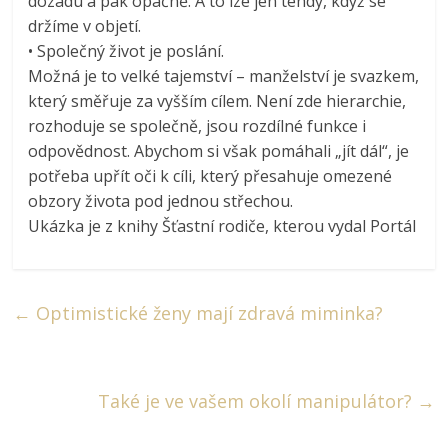
dozadu a pak opačně. A to lze jen tehdy, když se
držíme v objetí.
• Společný život je poslání.
Možná je to velké tajemství – manželství je svazkem,
který směřuje za vyšším cílem. Není zde hierarchie,
rozhoduje se společně, jsou rozdílné funkce i
odpovědnost. Abychom si však pomáhali „jít dál“, je
potřeba upřít oči k cíli, který přesahuje omezené
obzory života pod jednou střechou.
Ukázka je z knihy Šťastní rodiče, kterou vydal Portál
←
Optimistické ženy mají zdravá miminka?
Také je ve vašem okolí manipulátor?
→