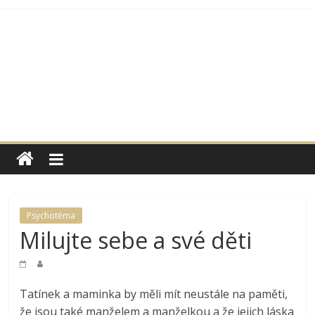
Přeskočit
na
obsah
Moje
rodina
a
Psychotéma
Milujte sebe a své děti
já
Internetová
Tatínek a maminka by měli mít neustále na paměti,
podoba
že jsou také manželem a manželkou a že jejich láska