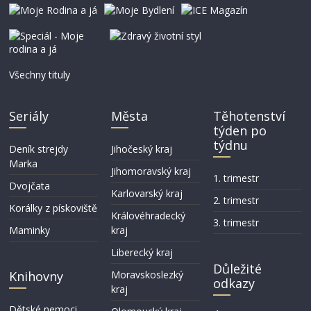
Všechny tituly
Seriály
Města
Těhotenství
týden po
týdnu
Deník strejdy
Jihočeský kraj
Marka
Jihomoravský kraj
1. trimestr
Dvojčata
Karlovarský kraj
2. trimestr
Korálky z pískoviště
Královéhradecký
3. trimestr
Maminky
kraj
Liberecký kraj
Důležité
Knihovny
Moravskoslezký
odkazy
kraj
Dětské nemoci