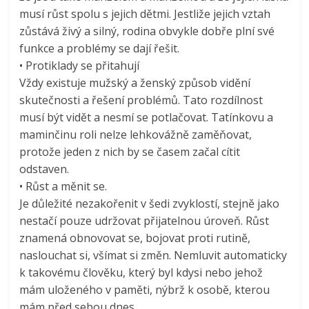
magazínu
musí růst spolu s jejich dětmi. Jestliže jejich vztah
Moje
zůstává živý a silný, rodina obvykle dobře plní své
rodina
funkce a problémy se dají řešit.
a
• Protiklady se přitahují
já
Vždy existuje mužský a ženský způsob vidění
skutečnosti a řešení problémů. Tato rozdílnost
musí být vidět a nesmí se potlačovat. Tatínkovu a
maminčinu roli nelze lehkovážně zaměňovat,
protože jeden z nich by se časem začal cítit
odstaven.
• Růst a měnit se.
Je důležité nezakořenit v šedi zvyklostí, stejně jako
nestačí pouze udržovat přijatelnou úroveň. Růst
znamená obnovovat se, bojovat proti rutině,
naslouchat si, všímat si změn. Nemluvit automaticky
k takovému člověku, který byl kdysi nebo jehož
mám uloženého v paměti, nýbrž k osobě, kterou
mám před sebou dnes.