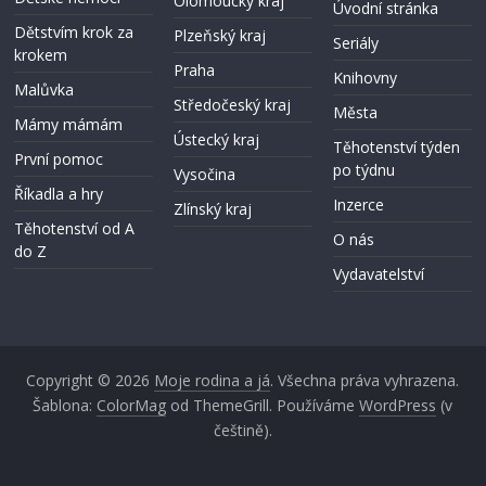
Olomoucký kraj
Úvodní stránka
Dětstvím krok za
Plzeňský kraj
Seriály
krokem
Praha
Knihovny
Malůvka
Středočeský kraj
Města
Mámy mámám
Ústecký kraj
Těhotenství týden
První pomoc
po týdnu
Vysočina
Říkadla a hry
Inzerce
Zlínský kraj
Těhotenství­ od A
O nás
do Z
Vydavatelství
Copyright © 2026
Moje rodina a já
. Všechna práva vyhrazena.
Šablona:
ColorMag
od ThemeGrill. Používáme
WordPress
(v
češtině).