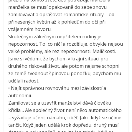
manželka se musí opakovaně do sebe znovu
zamilovávat a oprašovat romantické rituály – od
přinesených květin až k pohledům do očí při
vzájemném hovoru.
Skutečným zákeřným nepřítelem rodiny je
nepozornost. To, co ničí a rozděluje, obvykle nejsou
velké problémy, ale rez nepozornosti. Maličkosti.
Jsme si vědomi, že bychom v krajní situaci pro
druhého riskovali život, ale potom nejsme schopni
ze země zvednout špinavou ponožku, abychom mu
udělali radost.
• Najít správnou rovnováhu mezi závislostí a
autonomií.
Zamilovat se a uzavřít manželství dává člověku
křídla… Ale společný život není něco automatického
– vyžaduje učení, námahu, oběť. Jako když se učíme
tančit. Když jeden udělá krok dopředu, druhý musí