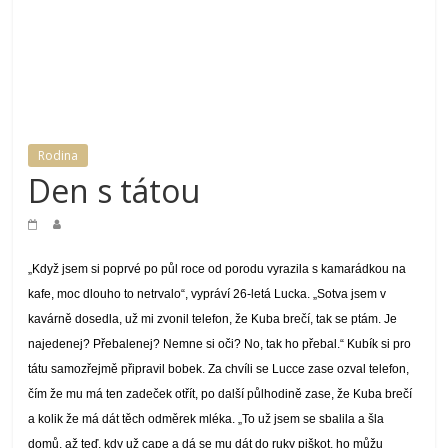
magazínu
Moje
rodina
a
já
Rodina
Den s tátou
„Když jsem si poprvé po půl roce od porodu vyrazila s kamarádkou na
kafe, moc dlouho to netrvalo“, vypráví 26-letá Lucka. „Sotva jsem v
kavárně dosedla, už mi zvonil telefon, že Kuba brečí, tak se ptám. Je
najedenej? Přebalenej? Nemne si oči? No, tak ho přebal.“ Kubík si pro
tátu samozřejmě připravil bobek. Za chvíli se Lucce zase ozval telefon,
čím že mu má ten zadeček otřít, po další půlhodině zase, že Kuba brečí
a kolik že má dát těch odměrek mléka. „To už jsem se sbalila a šla
domů, až teď, kdy už cape a dá se mu dát do ruky piškot, ho můžu