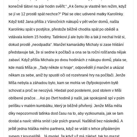
konečně tátovi na pár hodin svěřit.“
„A k čemu je vlastně ten režim, když
se jí ve 12 prostě spát nechce?“ Ptal se otec udivené matky Karolínky.
Když totiž Jana přišla z Vánočních nákupů v pět večer domů, našla
Karolínku spát v postýlce, přestože běžně chodila spát po obědě a
vstávala kolem 15 hodiny. Tatínkovi jí ale bylo líto a tak ji nechal hrát si,
dokud prostě „neodpadla“.
Manžel kamarádky Michaly si zase hlídání
představuje tak, že si sedne k počítači a ona se ta roční rošťanda nějak
zabaví. Když přišla Michala po dvou hodinách z nákupu domů, ptala se,
kde malá Míša je. „Tady někde si hraje“, odpověděl jí manžel a ukázal
někam za sebe, aniž by spustil oči od rozehrané hry na počítači. Jenže
Míša nebyla a záhadou bylo, kam se mohla ve čtyřpokojovém bytě
schovat a proč se neozývá. Hledali pod postelemi, pod stolem v Míši
oblíbené pračce… Asi po čtvrt hodině ji našli, jak spokojeně spí v psím
pelíšku v malém kumbálku, který je běžně přivřený. Jenže Míša měla
díky nepozornosti tatínka dost času na to, aby vyzkoumala, jak se tam
dostat a navíc stihla sníst i pár psích granulí. Naštěstí bez následků.
A
ještě jedna hláška mého partnera, když se vrátil s lehce připáleným
synem z koupaliště. „Já myslel, že když už má základ, tak ho mazat