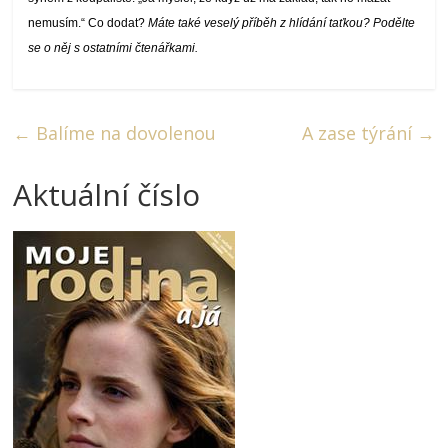
nemusím.“ Co dodat?
Máte také veselý příběh z hlídání taťkou? Podělte
se o něj s ostatními čtenářkami.
←
Balíme na dovolenou
A zase týrání
→
Aktuální číslo