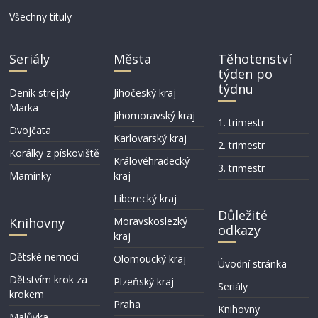
Všechny tituly
Seriály
Města
Těhotenství
týden po
týdnu
Deník strejdy
Jihočeský kraj
Marka
Jihomoravský kraj
1. trimestr
Dvojčata
Karlovarský kraj
2. trimestr
Korálky z pískoviště
Královéhradecký
3. trimestr
Maminky
kraj
Liberecký kraj
Důležité
Knihovny
Moravskoslezký
odkazy
kraj
Dětské nemoci
Olomoucký kraj
Úvodní stránka
Dětstvím krok za
Plzeňský kraj
Seriály
krokem
Praha
Knihovny
Malůvka