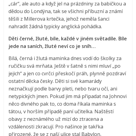
„cár“, ale auto a když jel na prázdniny za babičkou a
dědou do Londýna, tak se všichni příbuzní a známí
těšili z Millerova krtečka, jehož neměla šanci
nahradit žádná typicky anglická pohádka.
Děti černé, žluté, bíle, každé v jiném světadíle. Bíle
jede na saních, žluté neví co je sníh…
Bílá, černá i žlutá maminka dnes vodí do školky za
ručičku svá mrňata. Ještě v šatně s nimi mluví „po
jejich“ a jen co cvrčci přeskočí práh, plynně pozdraví
ostatní děcka česky. Děti si své kamarády
neznačkují podle barvy pleti, nebo tvaru očí, ani
netypických jmen. Pokud jim má připadat na Johnovi
něco divného pak to, co doma říkala maminka s
tátou, v horším případě paní učitelka. Naštěstí
obavy z neznámého už mizí do ztracena a
vzdálenosti zkracují. Pro našince je takřka
přirozené, že se z naší ulice stal Babylon,