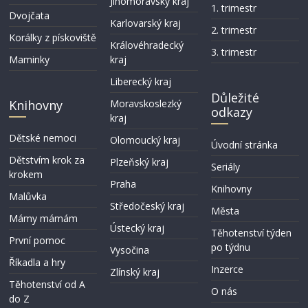
Jihomoravský kraj
1. trimestr
Dvojčata
Karlovarský kraj
2. trimestr
Korálky z pískoviště
Královéhradecký
3. trimestr
Maminky
kraj
Liberecký kraj
Důležité
Knihovny
Moravskoslezký
odkazy
kraj
Dětské nemoci
Olomoucký kraj
Úvodní stránka
Dětstvím krok za
Plzeňský kraj
Seriály
krokem
Praha
Knihovny
Malůvka
Středočeský kraj
Města
Mámy mámám
Ústecký kraj
Těhotenství týden
První pomoc
po týdnu
Vysočina
Říkadla a hry
Inzerce
Zlínský kraj
Těhotenství­ od A
O nás
do Z