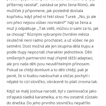
magazínu
příšernej rasista!“, zastává se jeho žena Rómů, ale
Moje
mužíček jí připomene, jak posledně dostala
rodina
kopřivku, když před ní řekl slovo Turek. „No, jo ale
a
oni přeci nejsou vůbec normální?“ hájí se žena a
já
muž ji odpálkuje: „Tak vidíš, můžou si sami za to, jak
se chovají.“ Různými vybranými čtvrtěmi města
skutečně není radno procházet, a už vůbec ne po
setmění. Dost možná ale jen skupina dělá tlupu a
podle tlupy nepoznáš charakter jednotlivce. Děti
smíšených partnerství mají zřejmě těžší adaptaci,
ale pro naše děti jsou neuvěřitelným přínosem.
Pokud se chtějí domluvit a to děti chtějí, pak je
jasné, že si budou naslouchat a občas pochytí i
nějaké to cizí slovíčko, obráceně to platí zrovna tak.
Když se malý Joshua narodil, byl v zavinovačce jako
střapatá sladká karamelka, a to mu ostatně zůstalo
do dneška. Do jeho prvního slovníčku nepatřilo