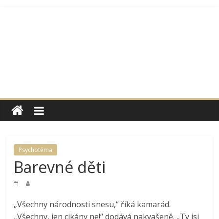
Přeskočit
na
obsah
Moje
rodina
a
Psychotéma
Barevné děti
já
Internetová
„Všechny národnosti snesu,“ říká kamarád.
podoba
„Všechny, jen cikány ne!“ dodává nakvašeně. „Ty jsi